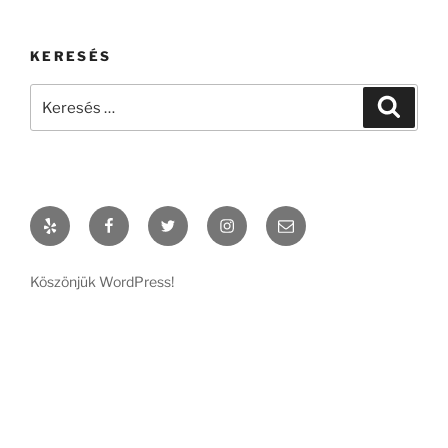
KERESÉS
Keresés
Keresé
a
következő
kifejezésre:
Yelp
Facebook
Twitter
Instagram
Email
Köszönjük WordPress!