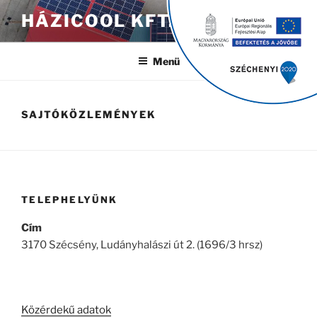
Tartalomhoz
HÁZICOOL KFT.
Menü
SAJTÓKÖZLEMÉNYEK
TELEPHELYÜNK
Cím
3170 Szécsény, Ludányhalászi út 2. (1696/3 hrsz)
Közérdekű adatok